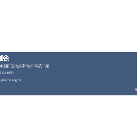
市朝阳区大郊亭南街3号院18层
53511852
ce@odpa.org.cn
京